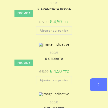
SODAS
R ARANCIATA ROSSA
PROMO !
Le
Le
€
4,50
€
5,00
TTC
prix
prix
initial
actuel
Ajouter au panier
était :
est :
€ 5,00.
€ 4,50.
SODAS
R CEDRATA
PROMO !
Le
Le
€
4,50
€
5,00
TTC
prix
prix
initial
actuel
Ajouter au panier
était :
est :
€ 5,00.
€ 4,50.
SODAS