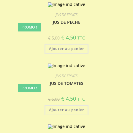
JUS DE FRUITS
JUS DE PECHE
PROMO !
Le
Le
€
4,50
€
5,00
TTC
prix
prix
initial
actuel
Ajouter au panier
était :
est :
€ 5,00.
€ 4,50.
JUS DE FRUITS
JUS DE TOMATES
PROMO !
Le
Le
€
4,50
€
5,00
TTC
prix
prix
initial
actuel
Ajouter au panier
était :
est :
€ 5,00.
€ 4,50.