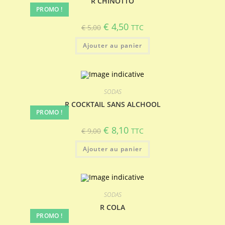
R CHINOTTO
PROMO !
Le
Le
€
4,50
€
5,00
TTC
prix
prix
initial
actuel
Ajouter au panier
était :
est :
€ 5,00.
€ 4,50.
SODAS
R COCKTAIL SANS ALCHOOL
PROMO !
Le
Le
€
8,10
€
9,00
TTC
prix
prix
initial
actuel
Ajouter au panier
était :
est :
€ 9,00.
€ 8,10.
SODAS
R COLA
PROMO !