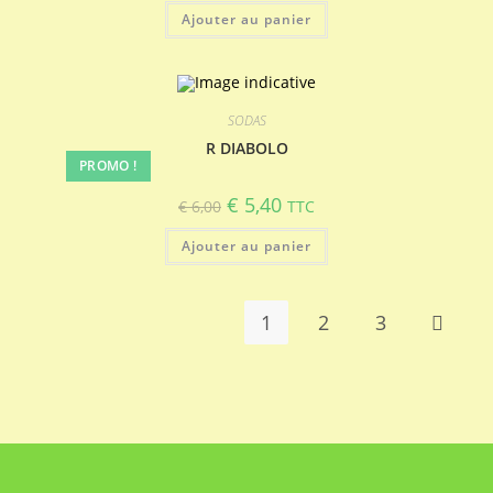
initial
actuel
Ajouter au panier
était :
est :
€ 5,00.
€ 4,50.
SODAS
R DIABOLO
PROMO !
Le
Le
€
5,40
€
6,00
TTC
prix
prix
initial
actuel
Ajouter au panier
était :
est :
€ 6,00.
€ 5,40.
1
2
3