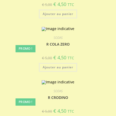
Le
Le
€
4,50
€
5,00
TTC
prix
prix
initial
actuel
Ajouter au panier
était :
est :
€ 5,00.
€ 4,50.
SODAS
R COLA ZERO
PROMO !
Le
Le
€
4,50
€
5,00
TTC
prix
prix
initial
actuel
Ajouter au panier
était :
est :
€ 5,00.
€ 4,50.
SODAS
R CRODINO
PROMO !
Le
Le
€
4,50
€
5,00
TTC
prix
prix