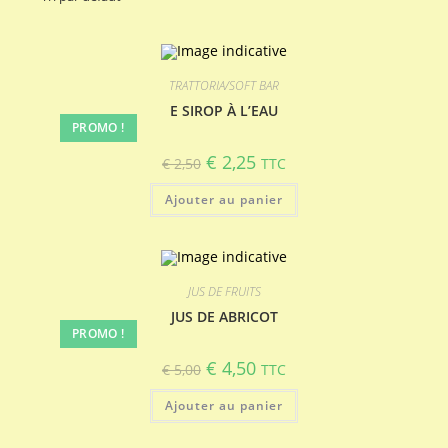
TRATTORIA/SOFT BAR
E SIROP À L’EAU
PROMO !
Le
Le
€
2,25
€
2,50
TTC
prix
prix
initial
actuel
Ajouter au panier
était :
est :
€ 2,50.
€ 2,25.
JUS DE FRUITS
JUS DE ABRICOT
PROMO !
Le
Le
€
4,50
€
5,00
TTC
prix
prix
initial
actuel
Ajouter au panier
était :
est :
€ 5,00.
€ 4,50.