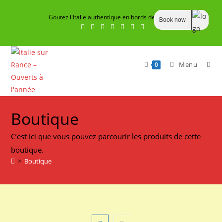
Skip
Goutez l'Italie authentique en bords de Rance
to
Book now
content
Menu
0
Boutique
C’est ici que vous pouvez parcourir les produits de cette
boutique.
>
Boutique