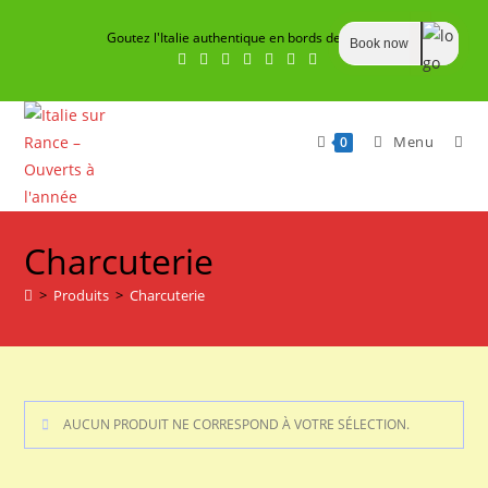
Skip
Goutez l'Italie authentique en bords de Rance
to
Book now
content
Menu
0
Charcuterie
>
Produits
>
Charcuterie
AUCUN PRODUIT NE CORRESPOND À VOTRE SÉLECTION.