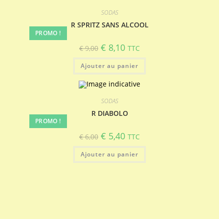
SODAS
R SPRITZ SANS ALCOOL
PROMO !
Le
Le
€
8,10
€
9,00
TTC
prix
prix
initial
actuel
Ajouter au panier
était :
est :
€ 9,00.
€ 8,10.
SODAS
R DIABOLO
PROMO !
Le
Le
€
5,40
€
6,00
TTC
prix
prix
initial
actuel
Ajouter au panier
était :
est :
€ 6,00.
€ 5,40.