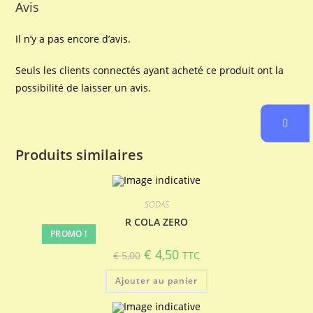
Avis
Il n’y a pas encore d’avis.
Seuls les clients connectés ayant acheté ce produit ont la
possibilité de laisser un avis.
Produits similaires
SODAS
R COLA ZERO
PROMO !
Le
Le
€
4,50
€
5,00
TTC
prix
prix
initial
actuel
Ajouter au panier
était :
est :
€ 5,00.
€ 4,50.