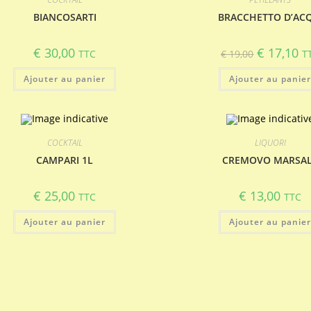
BIANCOSARTI
BRACCHETTO D’AC
Le
Le
€
30,00
€
17,10
TTC
€
19,00
T
prix
pr
initial
ac
Ajouter au panier
Ajouter au panie
était :
est
€ 19,00.
€ 
COCKTAIL
LIQUORI
CAMPARI 1L
CREMOVO MARSA
€
25,00
€
13,00
TTC
TTC
Ajouter au panier
Ajouter au panie