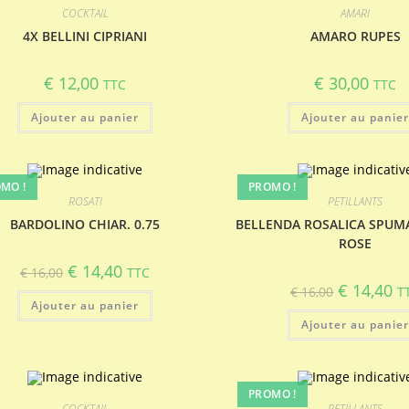
COCKTAIL
AMARI
4X BELLINI CIPRIANI
AMARO RUPES
€
12,00
€
30,00
TTC
TTC
Ajouter au panier
Ajouter au panie
MO !
PROMO !
ROSATI
PETILLANTS
BARDOLINO CHIAR. 0.75
BELLENDA ROSALICA SPUM
ROSE
Le
Le
€
14,40
€
16,00
TTC
prix
prix
Le
Le
€
14,40
€
16,00
T
initial
actuel
prix
pr
Ajouter au panier
était :
est :
initial
ac
€ 16,00.
€ 14,40.
Ajouter au panie
était :
est
€ 16,00.
€ 
PROMO !
COCKTAIL
PETILLANTS