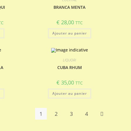
QUI
BRANCA MENTA
€
28,00
TC
TTC
ix
tuel
r
 :
Ajouter au panier
17,10.
LIQUORI
LA
CUBA RHUM
€
35,00
TTC
r
Ajouter au panier
1
2
3
4