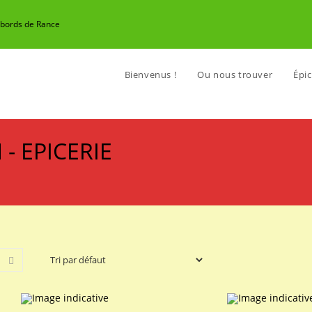
n bords de Rance
Bienvenus !
Ou nous trouver
Épic
 - EPICERIE