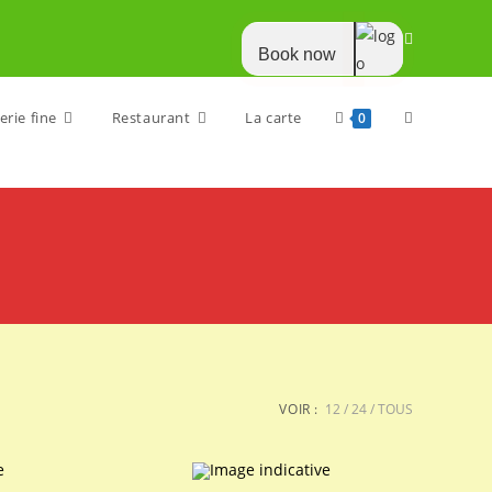
Book now
Toggle
erie fine
Restaurant
La carte
0
website
search
VOIR :
12
24
TOUS