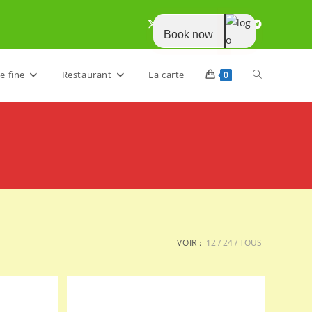
Book now
Toggle
e fine
Restaurant
La carte
0
website
search
VOIR :
12
24
TOUS