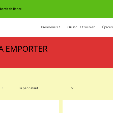
n bords de Rance
Bienvenus !
Ou nous trouver
Épiceri
R A EMPORTER