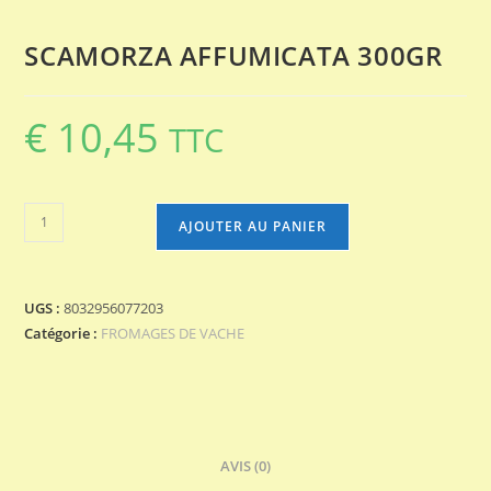
SCAMORZA AFFUMICATA 300GR
€
10,45
TTC
quantité
AJOUTER AU PANIER
de
SCAMORZA
AFFUMICATA
UGS :
8032956077203
300GR
Catégorie :
FROMAGES DE VACHE
AVIS (0)