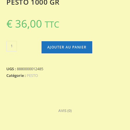
PESTO 1000 GR
€
36,00
TTC
quantité
AJOUTER AU PANIER
de
PESTO
1000
UGS :
8880000012485
GR
Catégorie :
PESTO
AVIS (0)