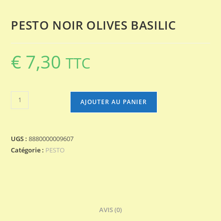
PESTO NOIR OLIVES BASILIC
€
7,30
TTC
quantité
AJOUTER AU PANIER
de
PESTO
NOIR
UGS :
8880000009607
OLIVES
Catégorie :
PESTO
BASILIC
AVIS (0)