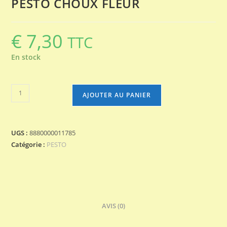
PESTO CHOUX FLEUR
€
7,30
TTC
En stock
quantité
AJOUTER AU PANIER
de
PESTO
CHOUX
UGS :
8880000011785
FLEUR
Catégorie :
PESTO
AVIS (0)