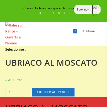
Skip
Goutez l'Italie authentique en bords de Rance
to
Book now
content
Menu
0
Sélectionné :
UBRIACO AL MOSCATO
€
41,16
TTC
quantité
AJOUTER AU PANIER
de
UBRIACO