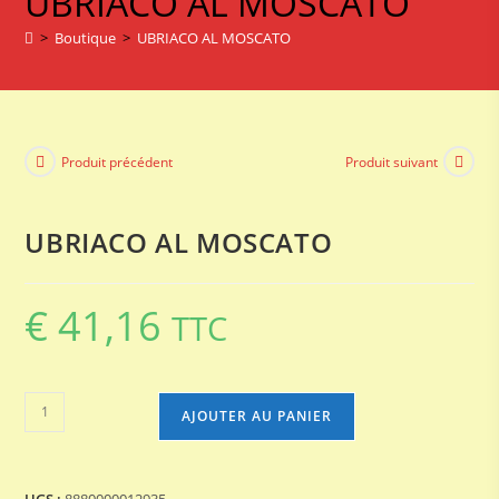
UBRIACO AL MOSCATO
AL
MOSCATO
>
Boutique
>
UBRIACO AL MOSCATO
Produit précédent
Produit suivant
UBRIACO AL MOSCATO
€
41,16
TTC
quantité
AJOUTER AU PANIER
de
UBRIACO
AL
UGS :
8880000012935