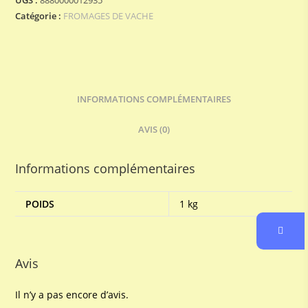
MOSCATO
Catégorie :
FROMAGES DE VACHE
INFORMATIONS COMPLÉMENTAIRES
AVIS (0)
Informations complémentaires
POIDS
1 kg
Avis
Il n’y a pas encore d’avis.