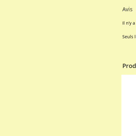
Avis
Il n’y 
Seuls 
Prod