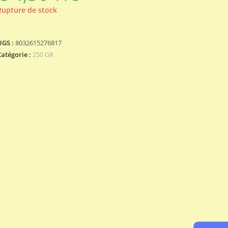
Rupture de stock
UGS :
8032615276817
Catégorie :
250 GR