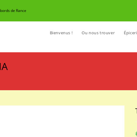
n bords de Rance
Bienvenus !
Ou nous trouver
Épiceri
IA