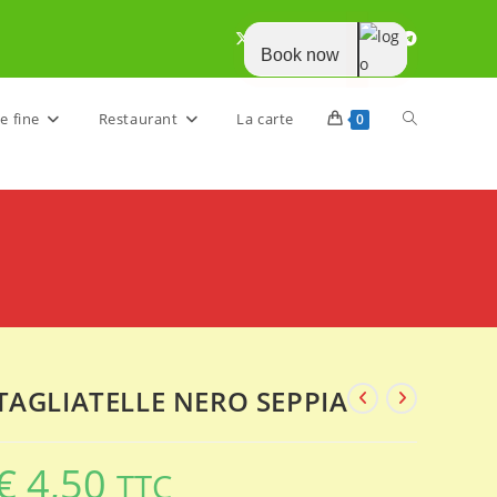
Book now
Toggle
e fine
Restaurant
La carte
0
website
search
TAGLIATELLE NERO SEPPIA
€
4,50
TTC