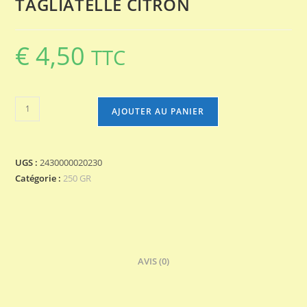
TAGLIATELLE CITRON
€
4,50
TTC
quantité
AJOUTER AU PANIER
de
TAGLIATELLE
CITRON
UGS :
2430000020230
Catégorie :
250 GR
AVIS (0)