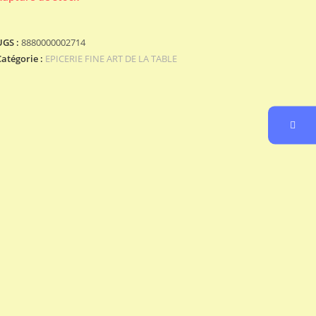
UGS :
8880000002714
Catégorie :
EPICERIE FINE ART DE LA TABLE