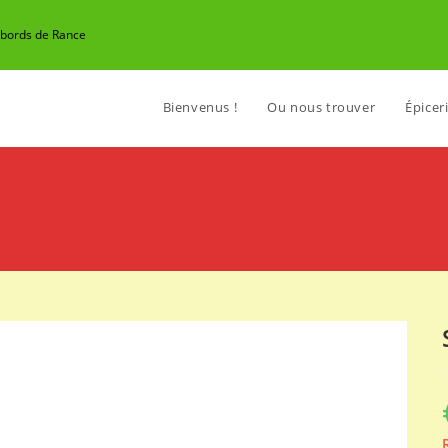
n bords de Rance
Bienvenus !
Ou nous trouver
Épiceri