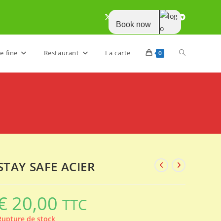
Book now
Toggle
e fine
Restaurant
La carte
0
website
search
STAY SAFE ACIER
€
20,00
TTC
Rupture de stock