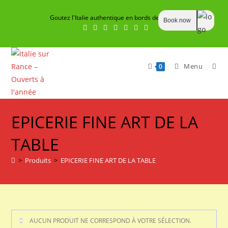
Skip
Goutez l'Italie authentique en bords de Rance
to
Book now
content
Menu
0
EPICERIE FINE ART DE LA
TABLE
>
Produits
>
EPICERIE FINE ART DE LA TABLE
AUCUN PRODUIT NE CORRESPOND À VOTRE SÉLECTION.