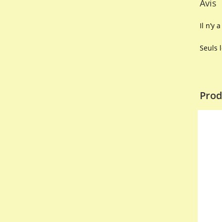
Avis
Il n’y 
Seuls 
Prod