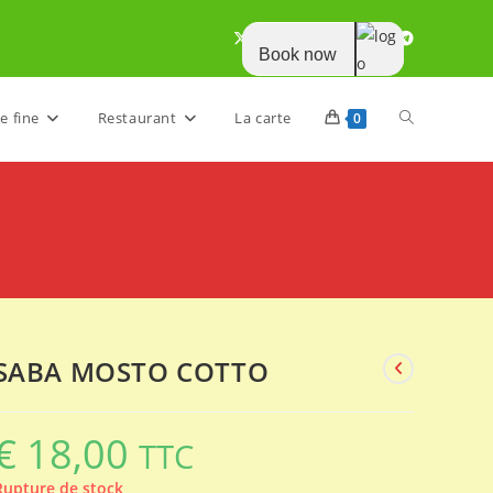
Book now
Toggle
e fine
Restaurant
La carte
0
website
search
SABA MOSTO COTTO
€
18,00
TTC
Rupture de stock