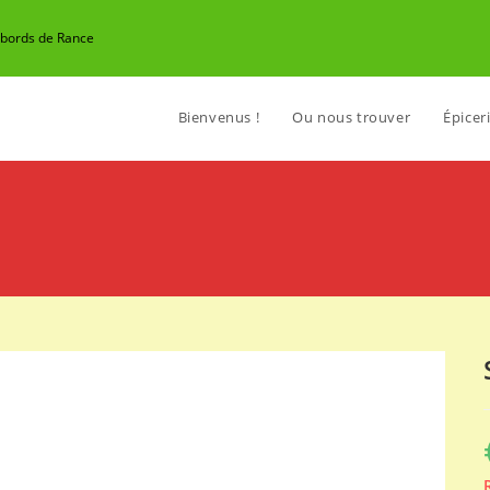
n bords de Rance
Bienvenus !
Ou nous trouver
Épiceri