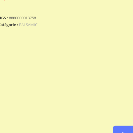
UGS :
8880000013758
Catégorie :
BALSAMICI