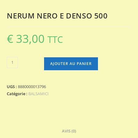
NERUM NERO E DENSO 500
€
33,00
TTC
quantité
AJOUTER AU PANIER
de
NERUM
NERO
UGS :
8880000013796
E
Catégorie :
BALSAMICI
DENSO
500
AVIS (0)