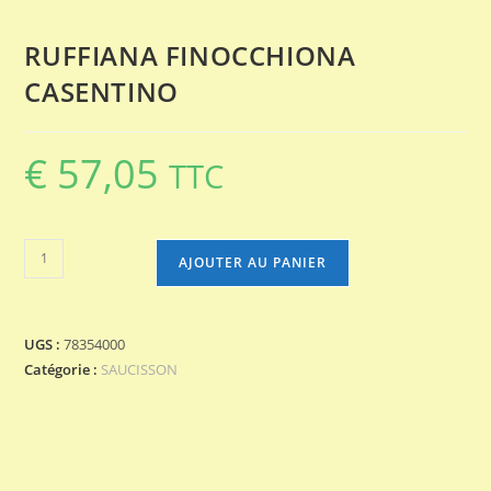
RUFFIANA FINOCCHIONA
CASENTINO
€
57,05
TTC
quantité
AJOUTER AU PANIER
de
RUFFIANA
FINOCCHIONA
UGS :
78354000
CASENTINO
Catégorie :
SAUCISSON