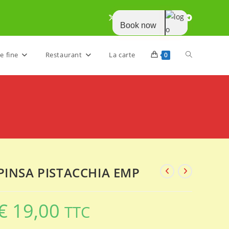
Book now
Toggle
e fine
Restaurant
La carte
0
website
search
PINSA PISTACCHIA EMP
€
19,00
TTC