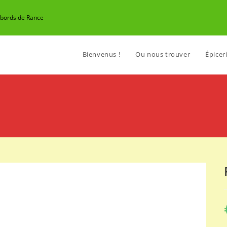
n bords de Rance
Bienvenus !
Ou nous trouver
Épiceri