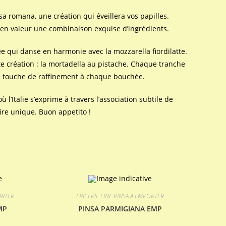
sa romana, une création qui éveillera vos papilles.
re en valeur une combinaison exquise d’ingrédients.
ée qui danse en harmonie avec la mozzarella fiordilatte.
tte création : la mortadella au pistache. Chaque tranche
e touche de raffinement à chaque bouchée.
l’Italie s’exprime à travers l’association subtile de
ire unique. Buon appetito !
ORTER
EPICERIE FINE PINSA A EMPORTER
MP
PINSA PARMIGIANA EMP