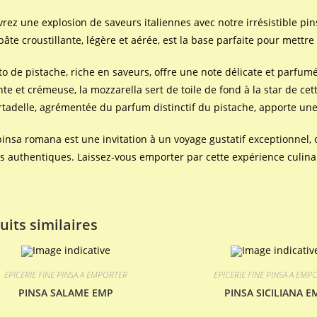
rez une explosion de saveurs italiennes avec notre irrésistible pin
pâte croustillante, légère et aérée, est la base parfaite pour mett
to de pistache, riche en saveurs, offre une note délicate et parfum
te et crémeuse, la mozzarella sert de toile de fond à la star de ce
tadelle, agrémentée du parfum distinctif du pistache, apporte un
pinsa romana est une invitation à un voyage gustatif exceptionnel, où 
s authentiques. Laissez-vous emporter par cette expérience culina
uits similaires
EPICERIE FINE PINSA A EMPORTER
EPICERIE FINE PINSA A EMP
PINSA SALAME EMP
PINSA SICILIANA E