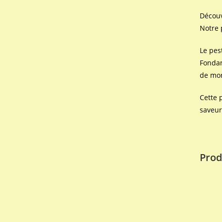
Découv
Notre 
Le pes
Fondan
de mor
Cette 
saveur
Prod