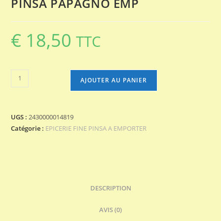
PINSA PAPAGNO EMP
€
18,50
TTC
quantité
AJOUTER AU PANIER
de
PINSA
PAPAGNO
UGS :
2430000014819
EMP
Catégorie :
EPICERIE FINE PINSA A EMPORTER
DESCRIPTION
AVIS (0)