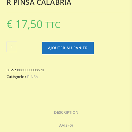
R PINSA CALABRIA
€
17,50
TTC
quantité
AJOUTER AU PANIER
de
R
PINSA
UGS :
8880000008570
CALABRIA
Catégorie :
PINSA
DESCRIPTION
AVIS (0)