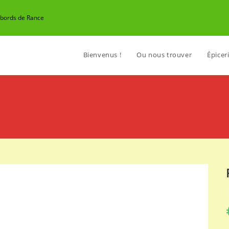
n bords de Rance
Bienvenus !
Ou nous trouver
Épiceri