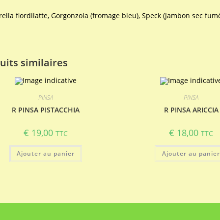
ella fiordilatte, Gorgonzola (fromage bleu), Speck (Jambon sec fum
uits similaires
PINSA
PINSA
R PINSA PISTACCHIA
R PINSA ARICCIA
€
19,00
€
18,00
TTC
TTC
Ajouter au panier
Ajouter au panie