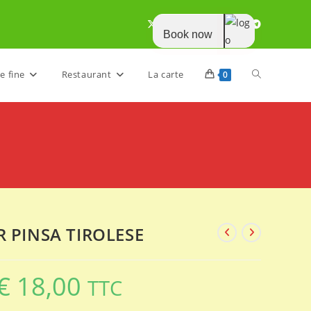
Book now
Toggle
e fine
Restaurant
La carte
0
website
search
R PINSA TIROLESE
€
18,00
TTC