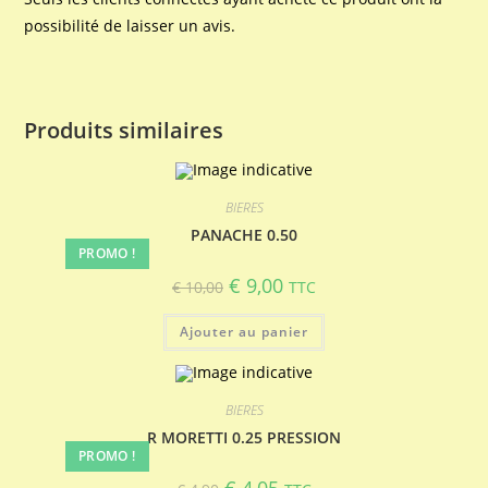
possibilité de laisser un avis.
Produits similaires
BIERES
PANACHE 0.50
PROMO !
Le
Le
€
9,00
€
10,00
TTC
prix
prix
initial
actuel
était :
est :
Ajouter au panier
€ 10,00.
€ 9,00.
BIERES
R MORETTI 0.25 PRESSION
PROMO !
Le
Le
€
4,05