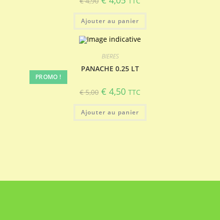
€
4,90
TTC
prix
prix
initial
actuel
était :
est :
Ajouter au panier
€ 4,90.
€ 4,05.
BIERES
PANACHE 0.25 LT
PROMO !
Le
Le
€
4,50
€
5,00
TTC
prix
prix
initial
actuel
était :
est :
Ajouter au panier
€ 5,00.
€ 4,50.