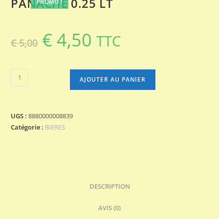
PANACHE 0.25 LT
PROMO !
€
4,50
Le
Le
TTC
€
5,00
prix
prix
initial
actuel
était :
est :
€ 5,00.
€ 4,50.
quantité
AJOUTER AU PANIER
de
PANACHE
0.25
UGS :
8880000008839
LT
Catégorie :
BIERES
DESCRIPTION
AVIS (0)