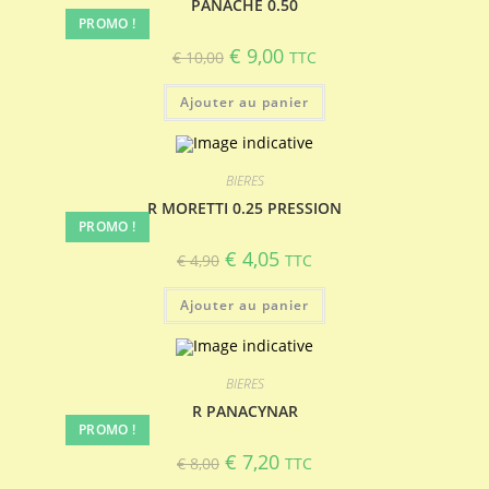
PANACHE 0.50
PROMO !
Le
Le
€
9,00
€
10,00
TTC
prix
prix
initial
actuel
était :
est :
Ajouter au panier
€ 10,00.
€ 9,00.
BIERES
R MORETTI 0.25 PRESSION
PROMO !
Le
Le
€
4,05
€
4,90
TTC
prix
prix
initial
actuel
était :
est :
Ajouter au panier
€ 4,90.
€ 4,05.
BIERES
R PANACYNAR
PROMO !
Le
Le
€
7,20
€
8,00
TTC
prix
prix
initial
actuel