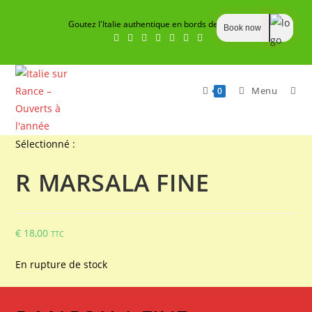
Skip
Goutez l'Italie authentique en bords de Rance
to
Book now
content
Menu
0
Sélectionné :
R MARSALA FINE
€
18,00
TTC
En rupture de stock