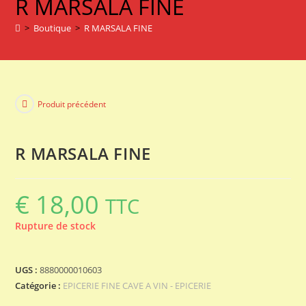
R MARSALA FINE
>
Boutique
>
R MARSALA FINE
Produit précédent
R MARSALA FINE
€
18,00
TTC
Rupture de stock
UGS :
8880000010603
Catégorie :
EPICERIE FINE CAVE A VIN - EPICERIE