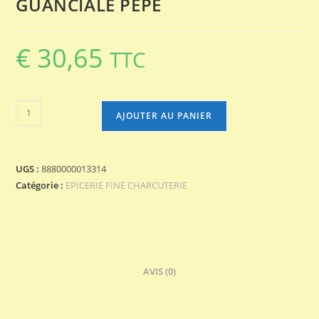
GUANCIALE PEPE
€
30,65
TTC
quantité
AJOUTER AU PANIER
de
GUANCIALE
PEPE
UGS :
8880000013314
Catégorie :
EPICERIE FINE CHARCUTERIE
AVIS (0)