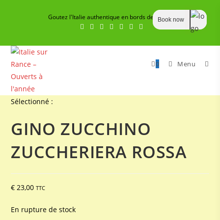
Skip
Goutez l'Italie authentique en bords de Rance
to
Book now
content
0
Menu
Sélectionné :
GINO ZUCCHINO
ZUCCHERIERA ROSSA
€
23,00
TTC
En rupture de stock