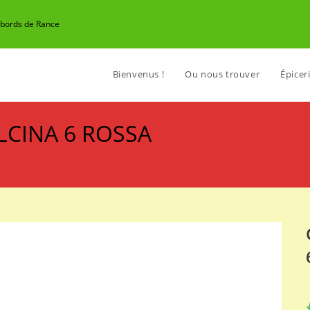
n bords de Rance
Bienvenus !
Ou nous trouver
Épiceri
LCINA 6 ROSSA