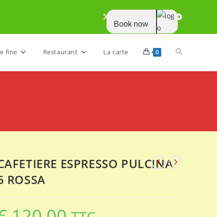
Book now
Toggle
e fine
Restaurant
La carte
0
website
search
CAFETIERE ESPRESSO PULCINA
6 ROSSA
€
120,00
TTC