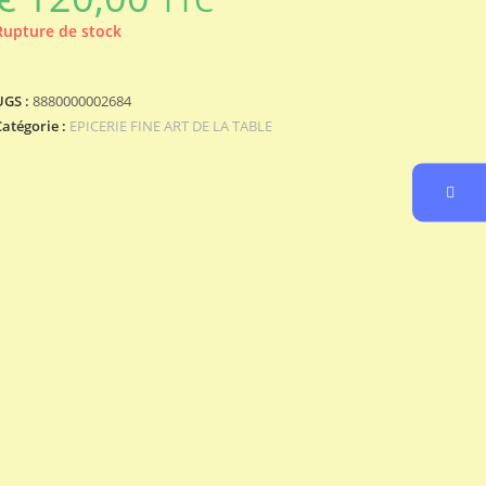
Rupture de stock
UGS :
8880000002684
Catégorie :
EPICERIE FINE ART DE LA TABLE