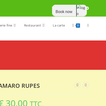
Book now
Toggle
erie fine
Restaurant
La carte
0
website
search
AMARO RUPES
€
30,00
TTC