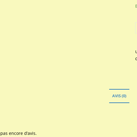
q
AVIS (0)
a pas encore d’avis.