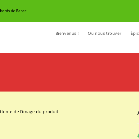
n bords de Rance
Bienvenus !
Ou nous trouver
Épic