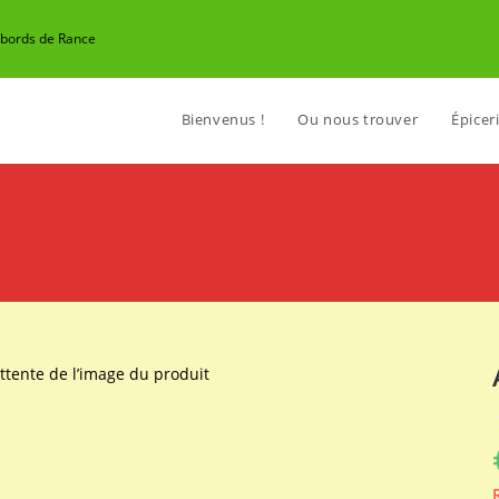
n bords de Rance
Bienvenus !
Ou nous trouver
Épiceri