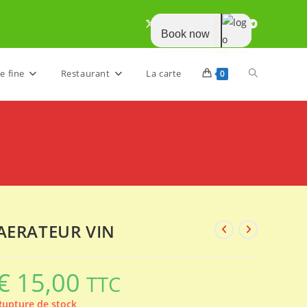
Book now
Toggle
e fine
Restaurant
La carte
0
website
search
AERATEUR VIN
€
15,00
TTC
Rupture de stock