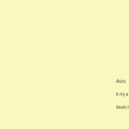
Avis
Il n’y 
Seuls 