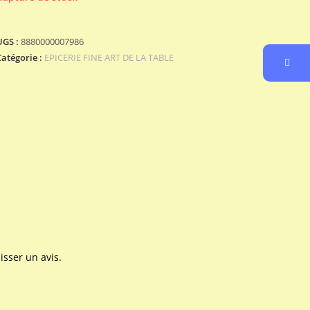
UGS :
8880000007986
Catégorie :
EPICERIE FINE ART DE LA TABLE
isser un avis.