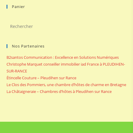
Panier
Pre
Es
to
Nos Partenaires
clo
the
B2santos Communication : Excellence en Solutions Numériques
sea
Christophe Marquet conseiller immobilier iad France à PLEUDIHEN-
pan
SUR-RANCE
Étincelle Couture – Pleudihen sur Rance
Le Clos des Pommiers, une chambre d’hôtes de charme en Bretagne
La Châtaigneraie – Chambres d’hôtes à Pleudihen sur Rance