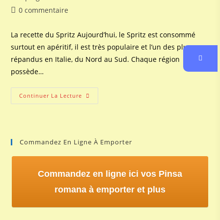
de
publiée :
category:
Commentaires
0 commentaire
la
de
publication :
la
La recette du Spritz Aujourd’hui, le Spritz est consommé
publication :
surtout en apéritif, il est très populaire et l’un des plus
répandus en Italie, du Nord au Sud. Chaque région
possède…
La
Continuer La Lecture
Recette
Du
Spritz
Commandez En Ligne À Emporter
Commandez en ligne ici vos Pinsa
romana à emporter et plus