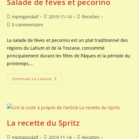
Salade de fèves et pecorino
Auteur/autrice
Publication
Post
mpmgandalf
2019-11-14
Recettes
de
publiée :
category:
Commentaires
0 commentaire
la
de
publication :
la
La salade de fèves et pecorino est un plat traditionnel des
publication :
régions du Latium et de la Toscane, consommé
principalement durant les fêtes de Pâques et la période du
printemps.…
Salade
Continuer La Lecture
De
Fèves
Et
Pecorino
La recette du Spritz
Auteur/autrice
Publication
Post
mpmgandalf
2019-11-14
Recettes