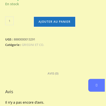
En stock
quantité
AJOUTER AU PANIER
de
SCHIACCIATINA
PIMENTE
UGS :
8880000013291
Catégorie :
GRISSINI ET CO.
AVIS (0)
Avis
Il n’y a pas encore d’avis.