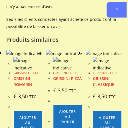
Il n’y a pas encore d’avis.
Seuls les clients connectés ayant acheté ce produit ont la
possibilité de laisser un avis.
Produits similaires
GRISSINI ET CO.
GRISSINI ET CO.
GRISSINI ET CO.
GRISSINI
GRISSINI PIZZA
GRISSINI
ROMARIN
CLASSIQUE
€
3,50
TTC
€
3,50
€
3,50
TTC
TTC
AJOUTER
AU
AJOUTER
AJOUTER
PANIER
AU
AU
PANIER
PANIER