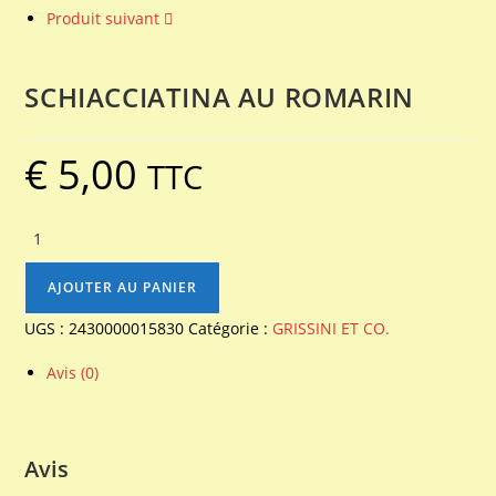
Produit suivant
SCHIACCIATINA AU ROMARIN
€
5,00
TTC
quantité
de
SCHIACCIATINA
AJOUTER AU PANIER
AU
UGS :
2430000015830
Catégorie :
GRISSINI ET CO.
ROMARIN
Avis (0)
Avis