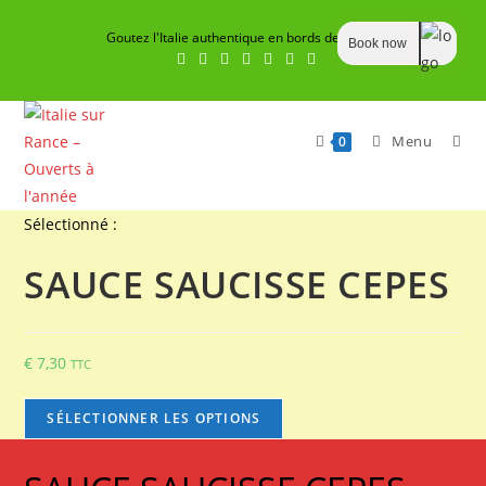
Skip
Goutez l'Italie authentique en bords de Rance
to
Book now
content
Menu
0
Sélectionné :
SAUCE SAUCISSE CEPES
€
7,30
TTC
SÉLECTIONNER LES OPTIONS