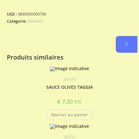
SAUCE
SAUCISSE
UGS :
8880000000796
CEPES
Catégorie :
SAUCES
Produits similaires
SAUCES
SAUCE OLIVES TAGGIA
€
7,30
TTC
Ajouter au panier
SAUCES