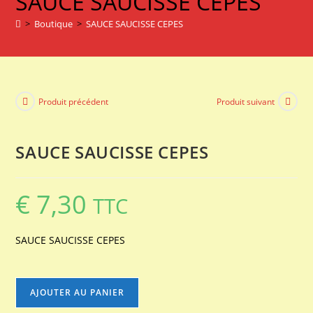
SAUCE SAUCISSE CEPES
>
Boutique
>
SAUCE SAUCISSE CEPES
Produit précédent
Produit suivant
SAUCE SAUCISSE CEPES
€
7,30
TTC
SAUCE SAUCISSE CEPES
quantité
AJOUTER AU PANIER
de