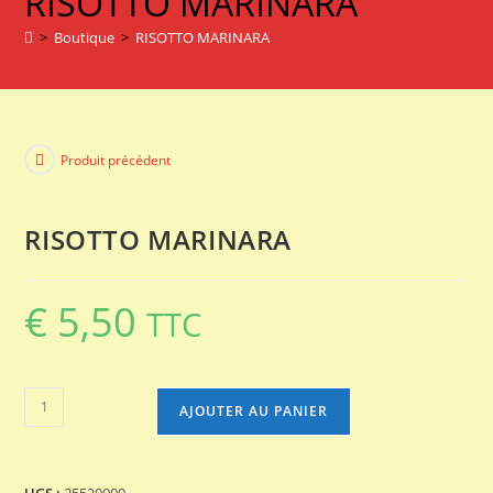
RISOTTO MARINARA
MARINARA
>
Boutique
>
RISOTTO MARINARA
Produit précédent
RISOTTO MARINARA
€
5,50
TTC
quantité
AJOUTER AU PANIER
de
RISOTTO
MARINARA
UGS :
25520000