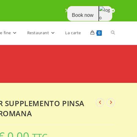
Book now
Toggle
e fine
Restaurant
La carte
0
website
search
R SUPPLEMENTO PINSA
ROMANA
€
0,00
TTC