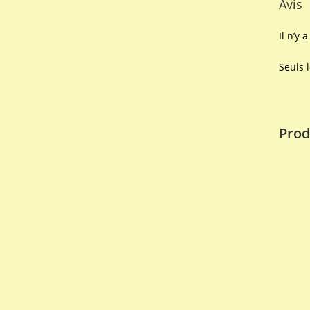
Avis
Il n’y 
Seuls 
Prod