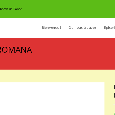
n bords de Rance
Bienvenus !
Ou nous trouver
Épiceri
 ROMANA