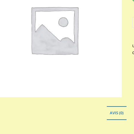
q
AVIS (0)