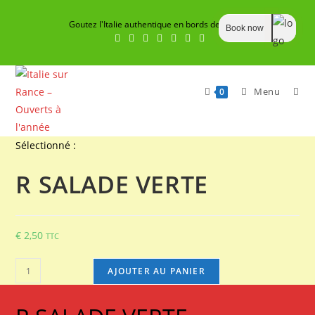
Skip
Goutez l'Italie authentique en bords de Rance
to
Book now
content
Menu
0
Sélectionné :
R SALADE VERTE
€
2,50
TTC
quantité
AJOUTER AU PANIER
de
R