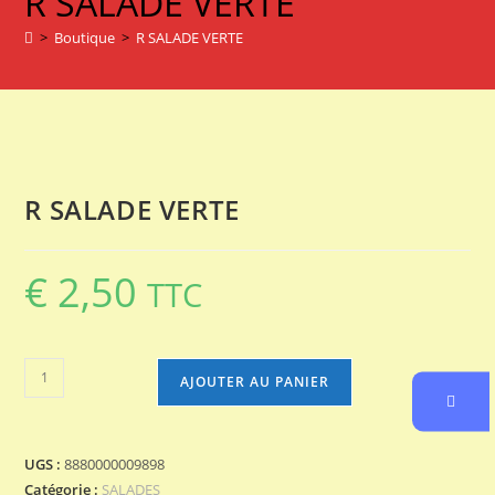
R SALADE VERTE
SALADE
VERTE
>
Boutique
>
R SALADE VERTE
R SALADE VERTE
€
2,50
TTC
quantité
AJOUTER AU PANIER
de
R
SALADE
UGS :
8880000009898
VERTE
Catégorie :
SALADES