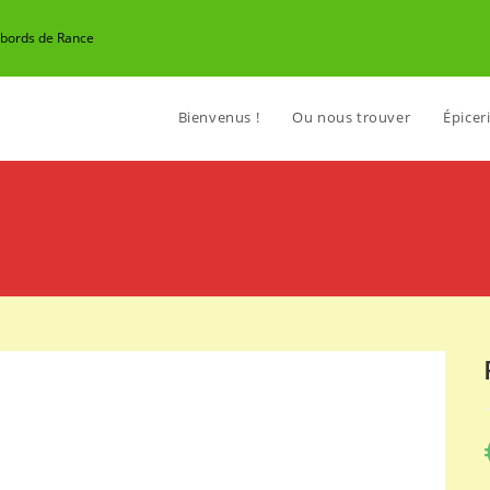
n bords de Rance
Bienvenus !
Ou nous trouver
Épiceri