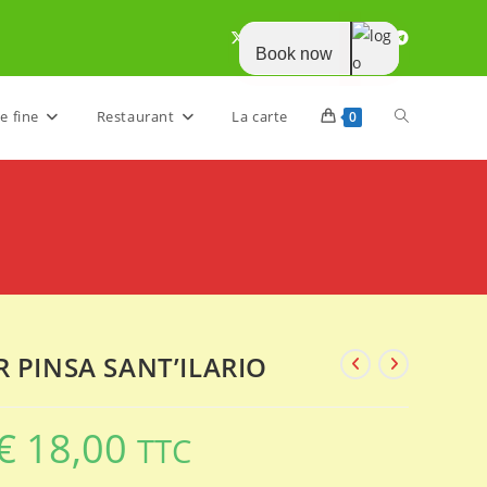
Book now
Toggle
e fine
Restaurant
La carte
0
website
search
R PINSA SANT’ILARIO
€
18,00
TTC