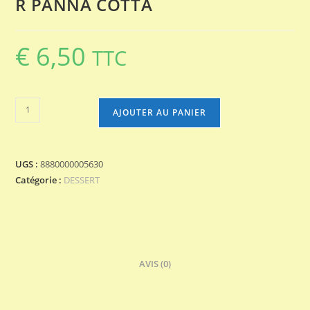
R PANNA COTTA
€
6,50
TTC
quantité
AJOUTER AU PANIER
de
R
PANNA
UGS :
8880000005630
COTTA
Catégorie :
DESSERT
AVIS (0)