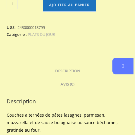
quantité
AJOUTER AU PANIER
de
R
LASAGNE
UGS :
2430000013799
BOLOGNESE
Catégorie :
PLATS DU JOUR
PDJ
DESCRIPTION
AVIS (0)
Description
Couches alternées de pâtes lasagnes, parmesan,
mozzarella et de sauce bolognaise ou sauce béchamel,
gratinée au four.