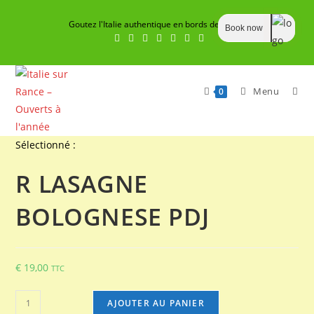
Skip
Goutez l'Italie authentique en bords de Rance
to
Book now
content
Menu
0
Sélectionné :
R LASAGNE
BOLOGNESE PDJ
€
19,00
TTC
quantité
AJOUTER AU PANIER