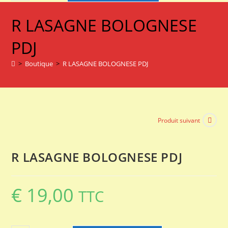
de
R
R LASAGNE BOLOGNESE
LASAGNE
BOLOGNESE
PDJ
PDJ
>
Boutique
>
R LASAGNE BOLOGNESE PDJ
Produit suivant
R LASAGNE BOLOGNESE PDJ
€
19,00
TTC