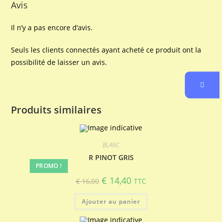
Avis
Il n’y a pas encore d’avis.
Seuls les clients connectés ayant acheté ce produit ont la
possibilité de laisser un avis.
Produits similaires
BLANC
R PINOT GRIS
PROMO !
Le
Le
€
14,40
€
16,00
TTC
prix
prix
initial
actuel
était :
est :
Ajouter au panier
€ 16,00.
€ 14,40.