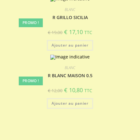
BLANC
R GRILLO SICILIA
PROMO !
Le
Le
€
17,10
€
19,00
TTC
prix
prix
initial
actuel
était :
est :
Ajouter au panier
€ 19,00.
€ 17,10.
BLANC
R BLANC MAISON 0.5
PROMO !
Le
Le
€
10,80
€
12,00
TTC
prix
prix
initial
actuel
était :
est :
Ajouter au panier
€ 12,00.
€ 10,80.