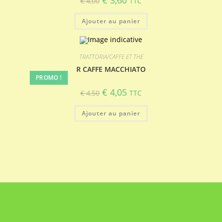
€
4,00
TTC
prix
prix
initial
actuel
était :
est :
Ajouter au panier
€ 4,00.
€ 3,60.
TRATTORIA/CAFFE ET THE
R CAFFE MACCHIATO
PROMO !
Le
Le
€
4,05
€
4,50
TTC
prix
prix
initial
actuel
était :
est :
Ajouter au panier
€ 4,50.
€ 4,05.