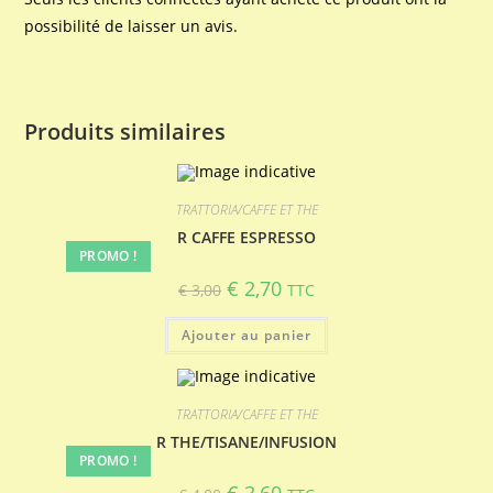
possibilité de laisser un avis.
Produits similaires
TRATTORIA/CAFFE ET THE
R CAFFE ESPRESSO
PROMO !
Le
Le
€
2,70
€
3,00
TTC
prix
prix
initial
actuel
était :
est :
Ajouter au panier
€ 3,00.
€ 2,70.
TRATTORIA/CAFFE ET THE
R THE/TISANE/INFUSION
PROMO !
Le
Le
€
3,60