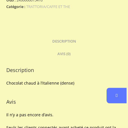
CALDA
Catégorie :
TRATTORIA/CAFFE ET THE
DESCRIPTION
AVIS (0)
Description
Chocolat chaud à l’italienne (dense)
Avis
Il n’y a pas encore d’avis.
Seuls les clients connectés ayant acheté ce produit ont la