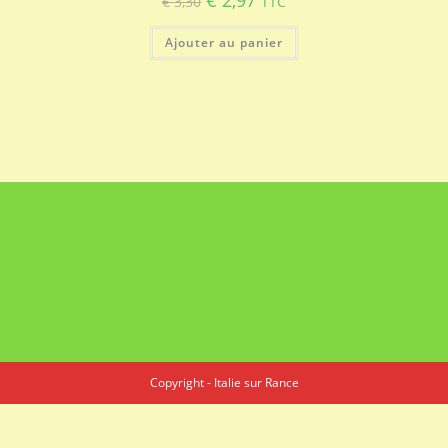
€
3,30
TTC
prix
prix
initial
actuel
était :
est :
Ajouter au panier
€ 3,30.
€ 2,97.
Copyright - Italie sur Rance