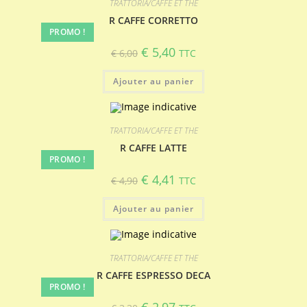
TRATTORIA/CAFFE ET THE
R CAFFE CORRETTO
PROMO !
Le
Le
€
5,40
€
6,00
TTC
prix
prix
initial
actuel
était :
est :
Ajouter au panier
€ 6,00.
€ 5,40.
TRATTORIA/CAFFE ET THE
R CAFFE LATTE
PROMO !
Le
Le
€
4,41
€
4,90
TTC
prix
prix
initial
actuel
était :
est :
Ajouter au panier
€ 4,90.
€ 4,41.
TRATTORIA/CAFFE ET THE
R CAFFE ESPRESSO DECA
PROMO !
Le
Le
€
2,97