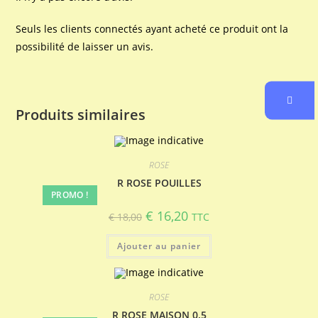
Seuls les clients connectés ayant acheté ce produit ont la
possibilité de laisser un avis.
Produits similaires
ROSE
R ROSE POUILLES
PROMO !
Le
Le
€
16,20
€
18,00
TTC
prix
prix
initial
actuel
était :
est :
Ajouter au panier
€ 18,00.
€ 16,20.
ROSE
R ROSE MAISON 0.5