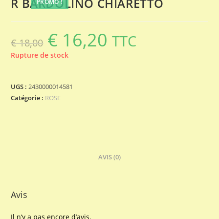
R BARDOLINO CHIARETTO
PROMO !
€
16,20
Le
Le
TTC
€
18,00
prix
prix
initial
actuel
était :
est :
Rupture de stock
€ 18,00.
€ 16,20.
UGS :
2430000014581
Catégorie :
ROSE
AVIS (0)
Avis
Il n’y a pas encore d’avis.