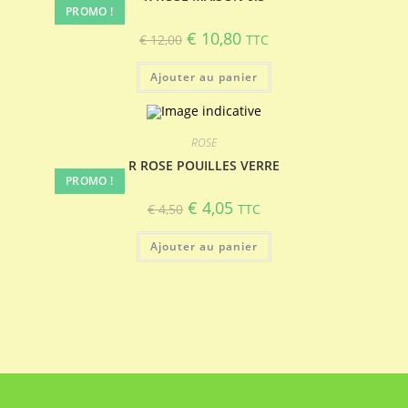
PROMO !
Le
Le
€
10,80
€
12,00
TTC
prix
prix
initial
actuel
était :
est :
Ajouter au panier
€ 12,00.
€ 10,80.
ROSE
R ROSE POUILLES VERRE
PROMO !
Le
Le
€
4,05
€
4,50
TTC
prix
prix
initial
actuel
était :
est :
Ajouter au panier
€ 4,50.
€ 4,05.