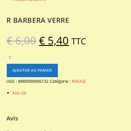
R BARBERA VERRE
€
6,00
€
5,40
Le
Le
TTC
prix
prix
initial
actuel
était :
est :
€ 6,00.
€ 5,40.
quantité
de
R
AJOUTER AU PANIER
BARBERA
UGS :
8880000006132
Catégorie :
ROUGE
VERRE
Avis (0)
Avis