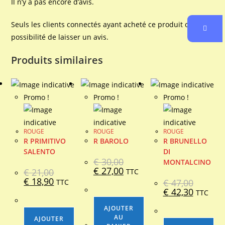
Il n’y a pas encore d’avis.
Seuls les clients connectés ayant acheté ce produit ont la
possibilité de laisser un avis.
Produits similaires
Promo !
Promo !
Promo !
ROUGE
ROUGE
ROUGE
R PRIMITIVO
R BAROLO
R BRUNELLO
SALENTO
DI
€
30,00
MONTALCINO
Le
Le
€
27,00
€
21,00
TTC
prix
prix
Le
Le
€
18,90
€
47,00
TTC
initial
actuel
prix
prix
était :
est :
Le
Le
€
42,30
TTC
initial
actuel
€ 30,00.
€ 27,00.
prix
prix
était :
est :
initial
actuel
€ 21,00.
€ 18,90.
AJOUTER
était :
est :
AU
€ 47,00.
€ 42,30.
AJOUTER