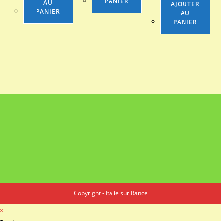
PANIER
AU
AJOUTER
PANIER
AU
PANIER
Copyright - Italie sur Rance
×