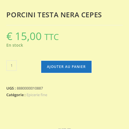
PORCINI TESTA NERA CEPES
€
15,00
TTC
En stock
quantité
AJOUTER AU PANIER
de
PORCINI
TESTA
UGS :
8880000010887
NERA
Catégorie :
Epicerie fine
CEPES