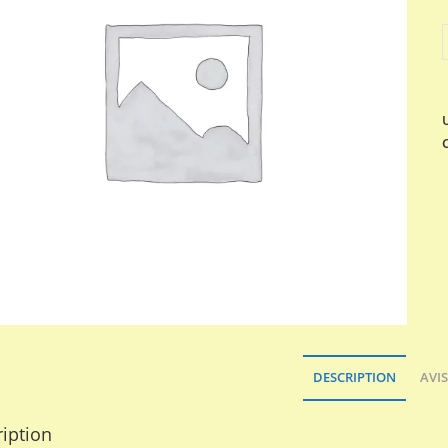
q
S
DESCRIPTION
AVIS
iption