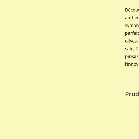
Découv
authen
sympho
parfai
olives
salé, 
pinsas
l’inno
Prod