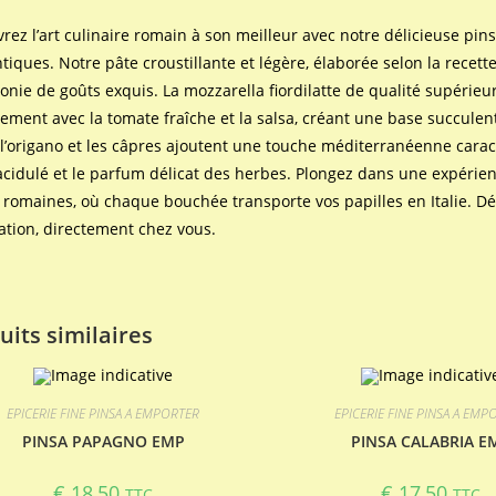
rez l’art culinaire romain à son meilleur avec notre délicieuse pins
tiques. Notre pâte croustillante et légère, élaborée selon la recette
nie de goûts exquis. La mozzarella fiordilatte de qualité supérieu
tement avec la tomate fraîche et la salsa, créant une base succulen
, l’origano et les câpres ajoutent une touche méditerranéenne carac
l’acidulé et le parfum délicat des herbes. Plongez dans une expérie
 romaines, où chaque bouchée transporte vos papilles en Italie. Déc
vation, directement chez vous.
uits similaires
EPICERIE FINE PINSA A EMPORTER
EPICERIE FINE PINSA A EMP
PINSA PAPAGNO EMP
PINSA CALABRIA E
€
18,50
€
17,50
TTC
TTC