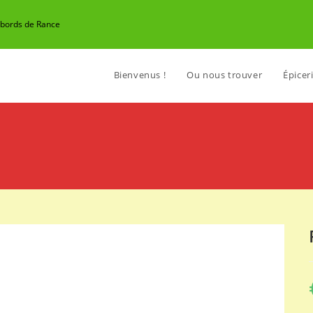
n bords de Rance
Bienvenus !
Ou nous trouver
Épiceri