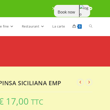
Book now
Toggle
e fine
Restaurant
La carte
0
website
search
PINSA SICILIANA EMP
€
17,00
TTC