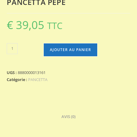
PANCETTA PEPE
€
39,05
TTC
quantité
AJOUTER AU PANIER
de
PANCETTA
PEPE
UGS :
8880000013161
Catégorie :
PANCETTA
AVIS (0)