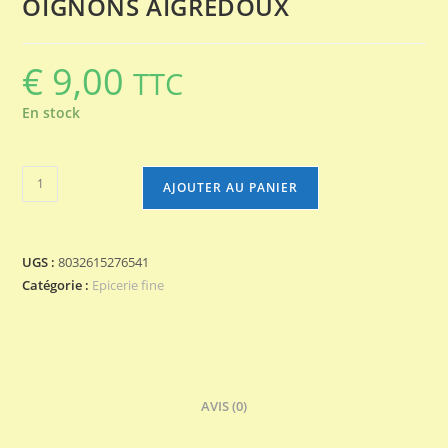
OIGNONS AIGREDOUX
€
9,00
TTC
En stock
quantité
AJOUTER AU PANIER
de
OIGNONS
AIGREDOUX
UGS :
8032615276541
Catégorie :
Epicerie fine
AVIS (0)