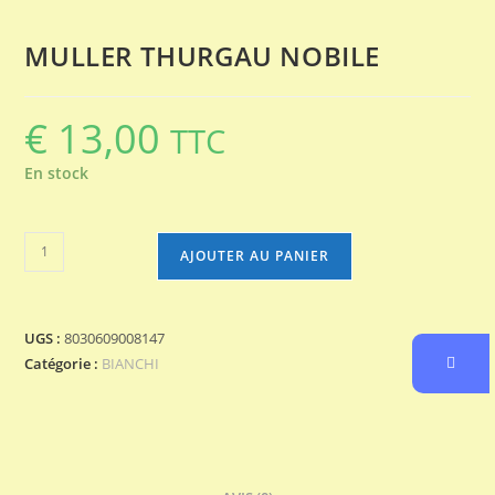
MULLER THURGAU NOBILE
€
13,00
TTC
En stock
quantité
AJOUTER AU PANIER
de
MULLER
THURGAU
UGS :
8030609008147
NOBILE
Catégorie :
BIANCHI